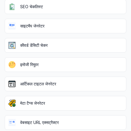
SEO चेकलिस्ट
साइटमैप जेनरेटर
कीवर्ड डेंसिटी चेकर
इमोजी रिमूवर
आर्टिकल टाइटल जेनरेटर
मेटा टैग्स जेनरेटर
वेबसाइट URL एक्सट्रैक्टर