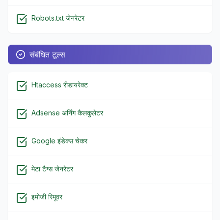
Robots.txt जेनरेटर
संबंधित टूल्स
Htaccess रीडायरेक्ट
Adsense अर्निंग कैलकुलेटर
Google इंडेक्स चेकर
मेटा टैग्स जेनरेटर
इमोजी रिमूवर