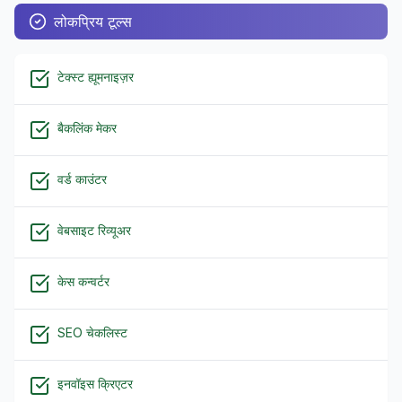
लोकप्रिय टूल्स
टेक्स्ट ह्यूमनाइज़र
बैकलिंक मेकर
वर्ड काउंटर
वेबसाइट रिव्यूअर
केस कन्वर्टर
SEO चेकलिस्ट
इनवॉइस क्रिएटर