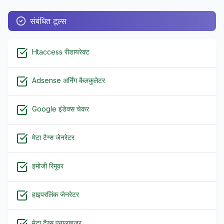
संबंधित टूल्स
Htaccess रीडायरेक्ट
Adsense अर्निंग कैलकुलेटर
Google इंडेक्स चेकर
मेटा टैग्स जेनरेटर
इमोजी रिमूवर
हाइपरलिंक जेनरेटर
मेटा टैग्स एनालाइज़र