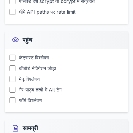
पासवर्ड हैश scrypt या bcrypt में संग्रहीत
धीमे API paths पर rate limit
पहुंच
कंट्रास्ट विश्लेषण
कीबोर्ड नेविगेशन जोड़ा
मेनू विश्लेषण
गैर-पाठ्य तत्वों में Alt टैग
फॉर्म विश्लेषण
सामग्री