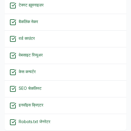
टेक्स्ट ह्यूमनाइज़र
बैकलिंक मेकर
वर्ड काउंटर
वेबसाइट रिव्यूअर
केस कन्वर्टर
SEO चेकलिस्ट
इनवॉइस क्रिएटर
Robots.txt जेनरेटर