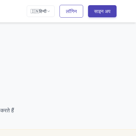
लॉगिन
साइन अप
🇮🇳
हिन्दी
करते हैं