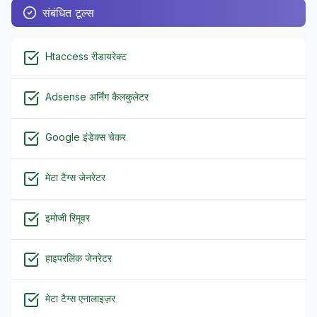
संबंधित टूल्स
Htaccess रीडायरेक्ट
Adsense अर्निंग कैलकुलेटर
Google इंडेक्स चेकर
मेटा टैग्स जेनरेटर
इमोजी रिमूवर
हाइपरलिंक जेनरेटर
मेटा टैग्स एनालाइज़र