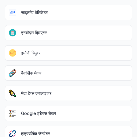
साइटमैप वैलिडेटर
इनवॉइस क्रिएटर
इमोजी रिमूवर
बैकलिंक मेकर
मेटा टैग्स एनालाइज़र
Google इंडेक्स चेकर
हाइपरलिंक जेनरेटर