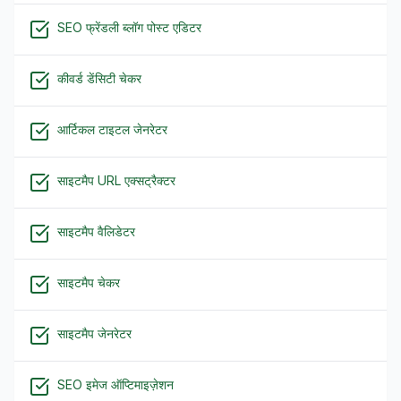
SEO फ्रेंडली ब्लॉग पोस्ट एडिटर
कीवर्ड डेंसिटी चेकर
आर्टिकल टाइटल जेनरेटर
साइटमैप URL एक्सट्रैक्टर
साइटमैप वैलिडेटर
साइटमैप चेकर
साइटमैप जेनरेटर
SEO इमेज ऑप्टिमाइज़ेशन