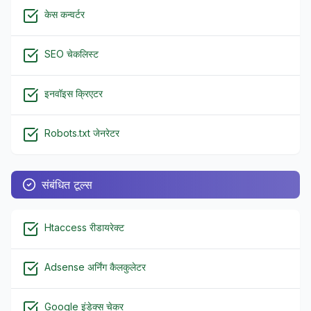
केस कन्वर्टर
SEO चेकलिस्ट
इनवॉइस क्रिएटर
Robots.txt जेनरेटर
संबंधित टूल्स
Htaccess रीडायरेक्ट
Adsense अर्निंग कैलकुलेटर
Google इंडेक्स चेकर