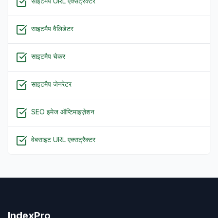
साइटमैप URL एक्सट्रैक्टर
साइटमैप वैलिडेटर
साइटमैप चेकर
साइटमैप जेनरेटर
SEO इमेज ऑप्टिमाइज़ेशन
वेबसाइट URL एक्सट्रैक्टर
IndexPro