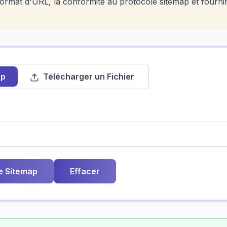
ormat d'URL, la conformité au protocole sitemap et fourni
ap
Télécharger un Fichier
le Sitemap
Effacer