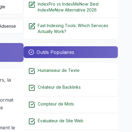
IndexPro vs IndexMeNow: Best
gle
IndexMeNow Alternative 2026
Fast Indexing Tools: Which Services
 Adsense
Actually Work?
Outils Populaires
Humaniseur de Texte
rs, la
Créateur de Backlinks
 format
Compteur de Mots
re
Évaluateur de Site Web
ment le