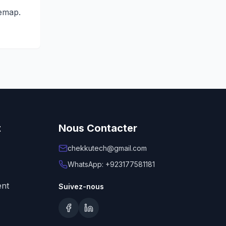
temap.
t
Nous Contacter
chekkutech@gmail.com
WhatsApp: +923177581181
ent
Suivez-nous