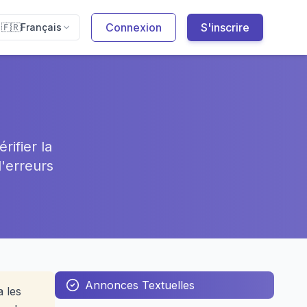
Connexion
S'inscrire
🇫🇷
Français
rifier la
d'erreurs
Annonces Textuelles
a les