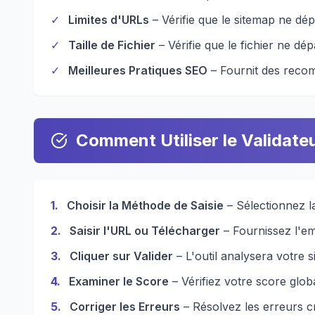
✓
Limites d'URLs
– Vérifie que le sitemap ne dé
✓
Taille de Fichier
– Vérifie que le fichier ne d
✓
Meilleures Pratiques SEO
– Fournit des recom
Comment Utiliser le Validate
1
.
Choisir la Méthode de Saisie
– Sélectionnez la
2
.
Saisir l'URL ou Télécharger
– Fournissez l'em
3
.
Cliquer sur Valider
– L'outil analysera votre 
4
.
Examiner le Score
– Vérifiez votre score globa
5
.
Corriger les Erreurs
– Résolvez les erreurs cr