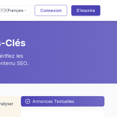
Connexion
S'inscrire
🇫🇷
Français
s-Clés
rifiez les
contenu SEO.
Annonces Textuelles
nalyser