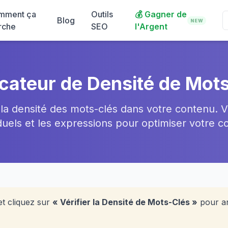
mment ça
Outils
💰
Gagner de
Blog
NEW
rche
SEO
l'Argent
icateur de Densité de Mot
la densité des mots-clés dans votre contenu. Vé
duels et les expressions pour optimiser votre 
et cliquez sur
« Vérifier la Densité de Mots-Clés »
pour a