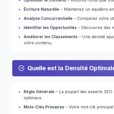
•
Optimiser le Contenu
– Assurez-vous que vos 
•
Écriture Naturelle
– Maintenez un équilibre ent
•
Analyse Concurrentielle
– Comparez votre uti
•
Identifier les Opportunités
– Découvrez des m
•
Améliorer les Classements
– Une densité app
votre contenu.
Quelle est la Densité Optima
•
Règle Générale
– La plupart des experts SEO
optimaux.
•
Mots-Clés Primaires
– Votre mot-clé principal