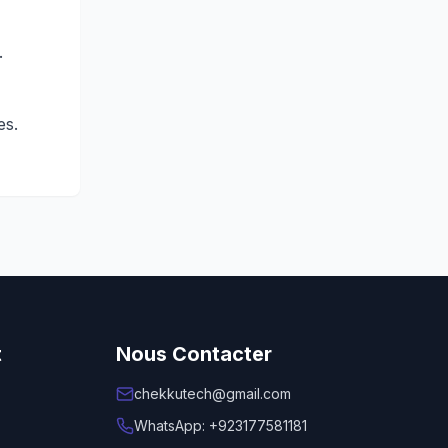
.
es.
t
Nous Contacter
chekkutech@gmail.com
WhatsApp: +923177581181