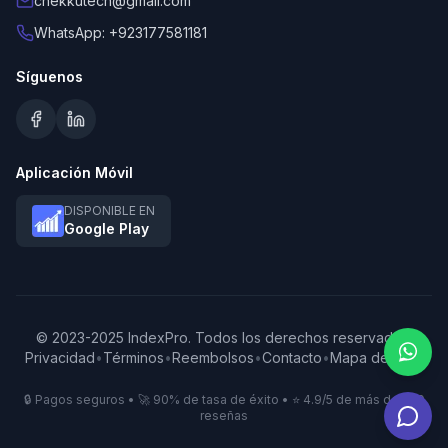
chekkutech@gmail.com
WhatsApp: +923177581181
Síguenos
Aplicación Móvil
DISPONIBLE EN
Google Play
© 2023-2025 IndexPro. Todos los derechos reservados.
Privacidad
•
Términos
•
Reembolsos
•
Contacto
•
Mapa del Sitio
🔒 Pagos seguros • 🚀 90% de tasa de éxito • ⭐ 4.9/5 de más de 500
reseñas